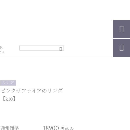


E
イド
リング
ピンクサファイアのリング
【k10】
18900
通常価格
円
(税込)