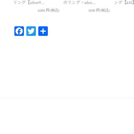
リング【silver9…
のリング・silve…
ング【k10
6000
円
(税込)
3500
円
(税込)
Fa
T
共
ce
wi
有
bo
tt
ok
er