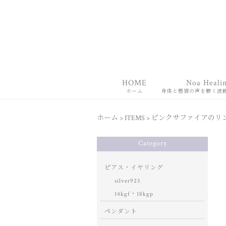
HOME
Noa Heali
ホーム
身体と感情の声を聴く波
ホーム
>
ITEMS
>
ピンクサファイアのリン
Category
ピアス・イヤリング
silver925
14kgf・18kgp
ペンダント