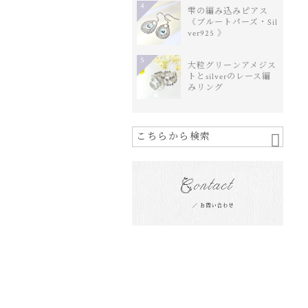
4
雫の編み込みピアス
《ブルートパーズ・Sil
ver925 》
5
大粒グリーンアメジス
トとsilverのレース編
みリング