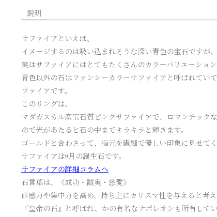
説明
サファイアといえば、
イメージするのは吸い込まれそうな深い青色の宝石ですが
実はサファイアにはとてもたくさんのカラーバリエーション
青色以外の石はファンシーカラーサファイアと呼ばれてい
ファイアです。
このリングは、
マダガスカル産宝石質ピンクサファイアで、ロマンチック
ので光があたると石の中までキラキラと輝きます。
ゴールドと合わさって、指元を繊細で優しい印象に見せて
サファイアは9月の誕生石です。
サファイアの詳細コラムへ
石言葉は、《成功・誠実・慈愛》
直感力や集中力を高め、持ち主にカリスマ性を与えると考
『皇帝の石』と呼ばれ、かの有名なナポレオンも所有して