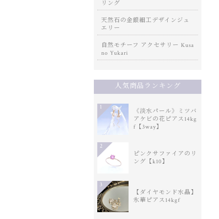
リング
天然石の金銀細工デザインジュ
エリー
自然モチーフ アクセサリー Kusa
no Yukari
人気商品ランキング
1
《淡水パール》ミツバ
アケビの花ピアス14kg
f【3way】
2
ピンクサファイアのリ
ング【k10】
3
【ダイヤモンド水晶】
氷華ピアス14kgf