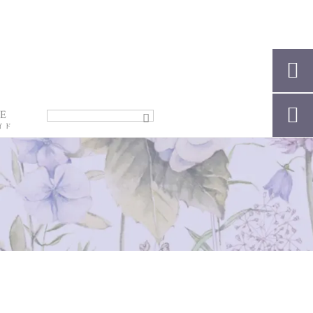


E
イド