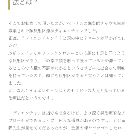
法とは？
そこでお勧めして頂いたのが、ベトナムの鍼灸師チャウ先生が
考案された顔反射区療法ディエンチャンでした。
正直、？ディエンチャン？？と頭の中に？マークが浮かびまし
たが、
以前フェイシャルリフレクソロジーという顔にも足と同じよう
な反射区があり、手の指で顔を触って凝っている所や滞ってい
るところで内臓の不調がわかるというセラピーに出会って興味
を持っていたので、顔にも反射区があると言うことは知ってい
ました。
が、なんとディエンチャンはそのセラピーの大元となっている
治療法だというのです！
「ディエンチャンは指でもできるけど、より深く鍼治療的なア
プローチができるように、色々な道具があるのですよ。」と冨
野先生が見せてくださったのが、金属の棒やゴツゴツしたロー