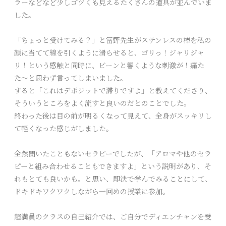
ラーなどなど少しゴツくも見えるたくさんの道具が並んでいま
した。
「ちょっと受けてみる？」と冨野先生がステンレスの棒を私の
顔に当てて線を引くように滑らせると、ゴリっ！ジャリジャ
リ！という感触と同時に、ビーンと響くような刺激が！痛た
た〜と思わず言ってしまいました。
すると「これはデポジットで滞りですよ」と教えてくださり、
そういうところをよく流すと良いのだとのことでした。
終わった後は目の前が明るくなって見えて、全身がスッキリし
て軽くなった感じがしました。
全然聞いたこともないセラピーでしたが、「アロマや他のセラ
ピーと組み合わせることもできますよ」という説明があり、そ
れもとても良いかも。と思い、即決で学んでみることにして、
ドキドキワクワクしながら一回めの授業に参加。
超満員のクラスの自己紹介では、ご自分でディエンチャンを受