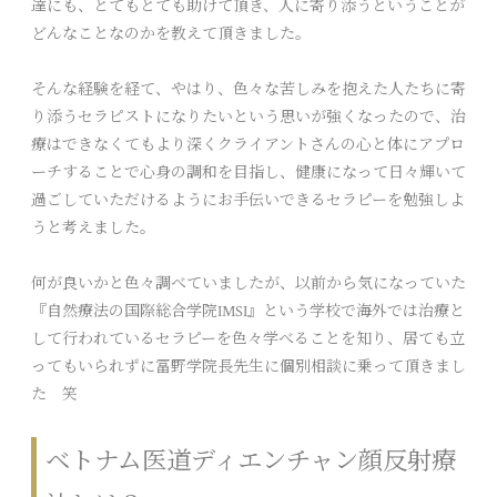
達にも、とてもとても助けて頂き、人に寄り添うということが
どんなことなのかを教えて頂きました。
そんな経験を経て、やはり、色々な苦しみを抱えた人たちに寄
り添うセラピストになりたいという思いが強くなったので、治
療はできなくてもより深くクライアントさんの心と体にアプロ
ーチすることで心身の調和を目指し、健康になって日々輝いて
過ごしていただけるようにお手伝いできるセラピーを勉強しよ
うと考えました。
何が良いかと色々調べていましたが、以前から気になっていた
『自然療法の国際総合学院IMSI』という学校で海外では治療と
して行われているセラピーを色々学べることを知り、居ても立
ってもいられずに冨野学院長先生に個別相談に乗って頂きまし
た 笑
ベトナム医道ディエンチャン顔反射療