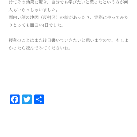
けてその効果に驚き、自分でも学びたいと思ったという方が何
人もいらっしゃいました。
面白い顔の地図（反射区）の絵があったり、実際にやってみた
りとっても面白い1日でした。
授業のことはまた後日書いていきたいと思いますので、もしよ
かったら読んでみてくださいね。
Fa
T
共
ce
wi
有
bo
tt
ok
er